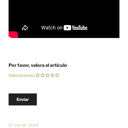
Por favor, valora el artículo
Valoraciones
PUBLICADO
17 JULIO, 2025