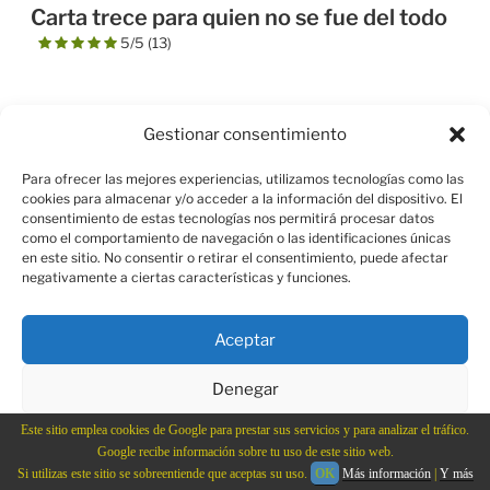
EL
Carta trece para quien no se fue del todo
5/5
(13)
,
Gestionar consentimiento
Para ofrecer las mejores experiencias, utilizamos tecnologías como las
cookies para almacenar y/o acceder a la información del dispositivo. El
consentimiento de estas tecnologías nos permitirá procesar datos
como el comportamiento de navegación o las identificaciones únicas
en este sitio. No consentir o retirar el consentimiento, puede afectar
negativamente a ciertas características y funciones.
Aceptar
Denegar
Este sitio emplea cookies de Google para prestar sus servicios y para analizar el tráfico.
Ver preferencias
Google recibe información sobre tu uso de este sitio web.
Si utilizas este sitio se sobreentiende que aceptas su uso.
OK
Más información
|
Y más