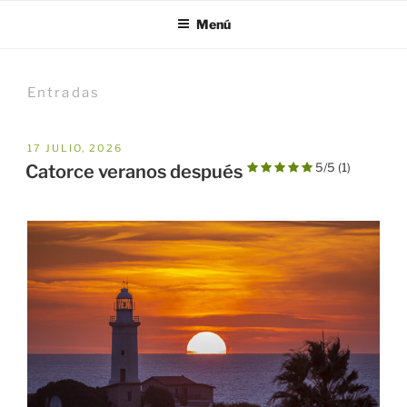
Menú
Entradas
PUBLICADO
17 JULIO, 2026
EL
5/5
(1)
Catorce veranos después