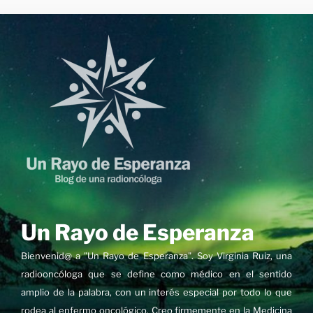
Saltar
al
contenido
Un Rayo de Esperanza
Bienvenid@ a "Un Rayo de Esperanza". Soy Virginia Ruiz, una
radiooncóloga que se define como médico en el sentido
amplio de la palabra, con un interés especial por todo lo que
rodea al enfermo oncológico. Creo firmemente en la Medicina