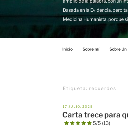
amplio de la palabra, con un i
Basada en la Evidencia, pero ta
Medicina Humanista, porque si
Inicio
Sobre mí
Sobre Un 
Etiqueta:
recuerdos
PUBLICADO
17 JULIO, 2025
EL
Carta trece para q
5/5
(13)