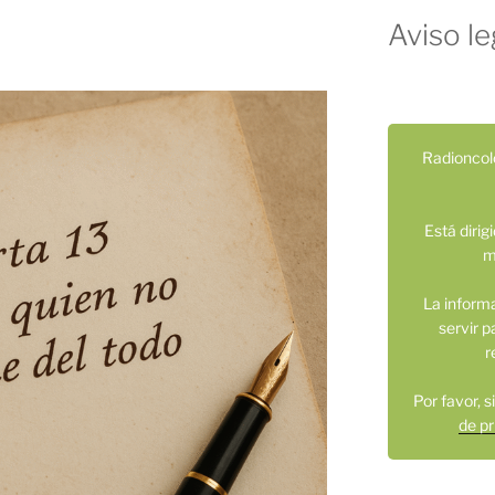
Aviso le
Radioncol
Está dirig
m
La inform
servir p
r
Por favor, 
de pr