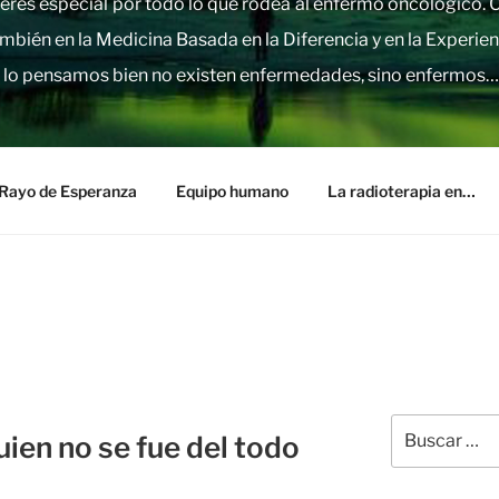
nterés especial por todo lo que rodea al enfermo oncológico.
mbién en la Medicina Basada en la Diferencia y en la Experien
 lo pensamos bien no existen enfermedades, sino enfermos…
Rayo de Esperanza
Equipo humano
La radioterapia en…
Buscar
uien no se fue del todo
por: