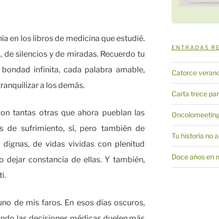
ía en los libros de medicina que estudié.
ENTRADAS R
, de silencios y de miradas. Recuerdo tu
 bondad infinita, cada palabra amable,
Catorce veran
ranquilizar a los demás.
Carta trece par
con tantas otras que ahora pueblan las
Oncolomeeting
as de sufrimiento, sí, pero también de
Tu historia no 
 dignas, de vidas vividas con plenitud
Doce años en 
to dejar constancia de ellas. Y también,
i.
uno de mis faros. En esos días oscuros,
ando las decisiones médicas duelen más