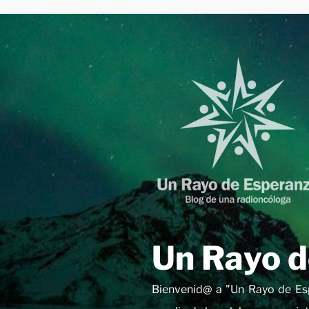
Saltar
al
contenido
Un Rayo d
Bienvenid@ a "Un Rayo de Esp