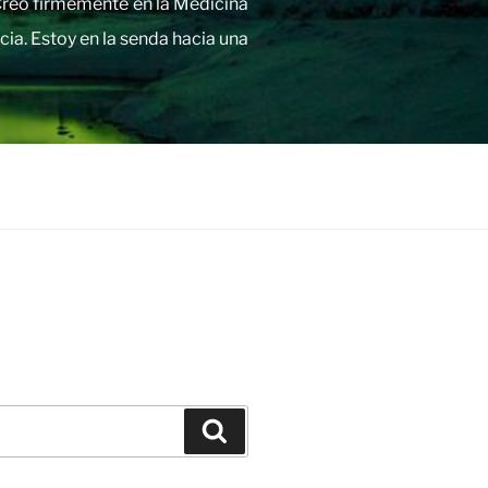
 Creo firmemente en la Medicina
cia. Estoy en la senda hacia una
Buscar