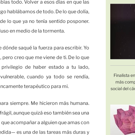
ías todo. Volver a esos días en que las
go hablábamos de todo. De lo que dolía,
de lo que ya no tenía sentido posponer.
cluso en medio de la tormenta.
ónde saqué la fuerza para escribir. Yo
 pero creo que me viene de ti. De lo que
privilegio de haber estado a tu lado,
Finalista e
ulnerable, cuando ya todo se rendía,
más compr
ancamente terapéutico para mi.
social del 
para siempre. Me hicieron más humana.
rágil, aunque quizá eso también sea una
í que acompañar a alguien que amas con
dida— es una de las tareas más duras y