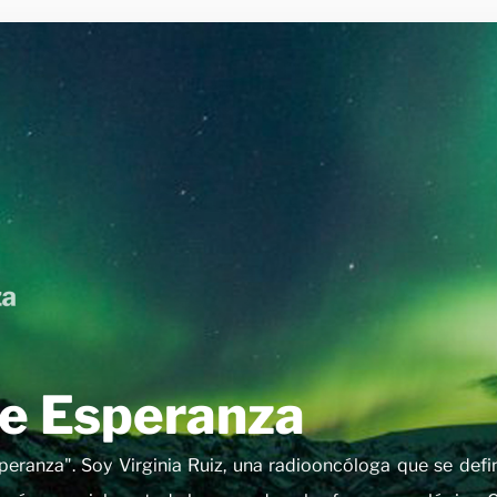
e Esperanza
eranza". Soy Virginia Ruiz, una radiooncóloga que se def